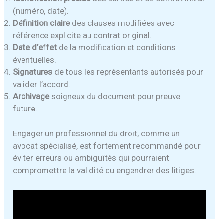
(numéro, date).
Définition claire
des clauses modifiées avec
référence explicite au contrat original.
Date d’effet
de la modification et conditions
éventuelles.
Signatures
de tous les représentants autorisés pour
valider l’accord.
Archivage
soigneux du document pour preuve
future.
Engager un professionnel du droit, comme un
avocat spécialisé, est fortement recommandé pour
éviter erreurs ou ambiguïtés qui pourraient
compromettre la validité ou engendrer des litiges.