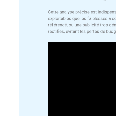
Cette analyse précise est indispens
exploitables que les faiblesses à c
référencé, ou une publicité trop gé
rectifiés, évitant les pertes de budg