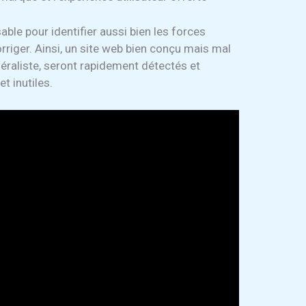
able pour identifier aussi bien les forces
orriger. Ainsi, un site web bien conçu mais mal
néraliste, seront rapidement détectés et
et inutiles.