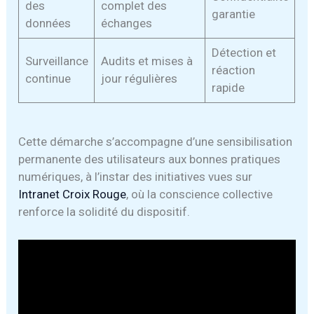
des
complet des
garantie
données
échanges
Détection et
Surveillance
Audits et mises à
réaction
continue
jour régulières
rapide
Cette démarche s’accompagne d’une sensibilisation
permanente des utilisateurs aux bonnes pratiques
numériques, à l’instar des initiatives vues sur
Intranet Croix Rouge
, où la conscience collective
renforce la solidité du dispositif.