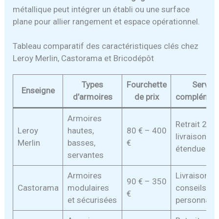
métallique peut intégrer un établi ou une surface
plane pour allier rangement et espace opérationnel.
Tableau comparatif des caractéristiques clés chez
Leroy Merlin, Castorama et Bricodépôt
Types
Fourchette
Servic
Enseigne
d’armoires
de prix
complément
Armoires
Retrait 2h,
Leroy
hautes,
80 € – 400
livraison, g
Merlin
basses,
€
étendue
servantes
Armoires
Livraison ra
90 € – 350
Castorama
modulaires
conseils
€
et sécurisées
personnalis